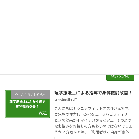
【祝・オープン】シニアフィットネス介
介さんからのお知らせ
さん 君津店が誕生しました！
2026年4月1日
こんにちは！シニアフィットネス介さんです。
暖かな春の陽気に包まれ、新しい命が芽吹くこ
の佳き日、皆さまに最高のご報告があります。
本日2026年4月1日、ついに「シニアフィット
ネス介さん 君津店」が堂々オープンいたしまし
[…]
続きを読む
理学療法士による指導で身体機能改善！
介さんからのお知らせ
2025年8月12日
こんにちは！シニアフィットネス介さんです。
ご家族の体力低下が心配...。リハビリデイサー
ビスの効果がイマイチ分からない...。そのよう
なお悩みをお持ちの方も多いのではないでしょ
うか？ 介さんでは、ご利用者様ご自身が身体
[…]